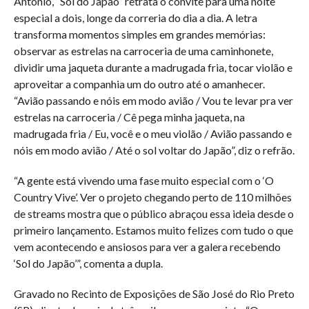
Antonio, “Sol do Japão” retrata o convite para uma noite
especial a dois, longe da correria do dia a dia. A letra
transforma momentos simples em grandes memórias:
observar as estrelas na carroceria de uma caminhonete,
dividir uma jaqueta durante a madrugada fria, tocar violão e
aproveitar a companhia um do outro até o amanhecer.
“Avião passando e nóis em modo avião / Vou te levar pra ver
estrelas na carroceria / Cê pega minha jaqueta, na
madrugada fria / Eu, você e o meu violão / Avião passando e
nóis em modo avião / Até o sol voltar do Japão”, diz o refrão.
“A gente está vivendo uma fase muito especial com o ‘O
Country Vive’. Ver o projeto chegando perto de 110 milhões
de streams mostra que o público abraçou essa ideia desde o
primeiro lançamento. Estamos muito felizes com tudo o que
vem acontecendo e ansiosos para ver a galera recebendo
‘Sol do Japão’”, comenta a dupla.
Gravado no Recinto de Exposições de São José do Rio Preto