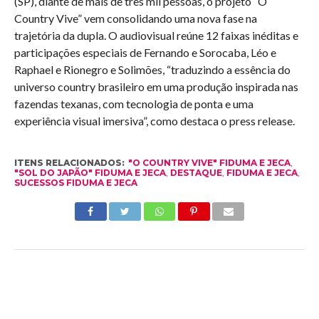
(SP), diante de mais de três mil pessoas, o projeto “O
Country Vive” vem consolidando uma nova fase na
trajetória da dupla. O audiovisual reúne 12 faixas inéditas e
participações especiais de Fernando e Sorocaba, Léo e
Raphael e Rionegro e Solimões, “traduzindo a essência do
universo country brasileiro em uma produção inspirada nas
fazendas texanas, com tecnologia de ponta e uma
experiência visual imersiva”, como destaca o press release.
ITENS RELACIONADOS:
"O COUNTRY VIVE" FIDUMA E JECA
,
"SOL DO JAPÃO" FIDUMA E JECA
,
DESTAQUE
,
FIDUMA E JECA
,
SUCESSOS FIDUMA E JECA