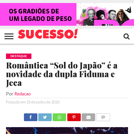
HOME
NOTÍCIAS
SHOWS
ENTREVISTAS
CLIQUES
RANKING
TV
REVISTA
CROWLEY
SUCESSO!
SUCESSO!
DESTAQUE
Romântica “Sol do Japão” é a
novidade da dupla Fiduma e
Jeca
Por
Redacao
Postado em
10 de junho de 2026
COMENTÁRIOS