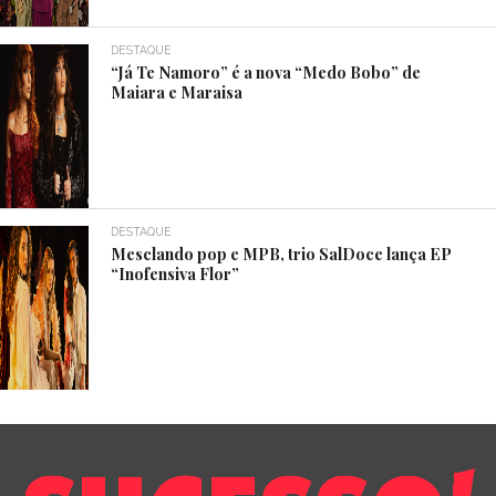
DESTAQUE
“Já Te Namoro” é a nova “Medo Bobo” de
Maiara e Maraisa
DESTAQUE
Mesclando pop e MPB, trio SalDoce lança EP
“Inofensiva Flor”