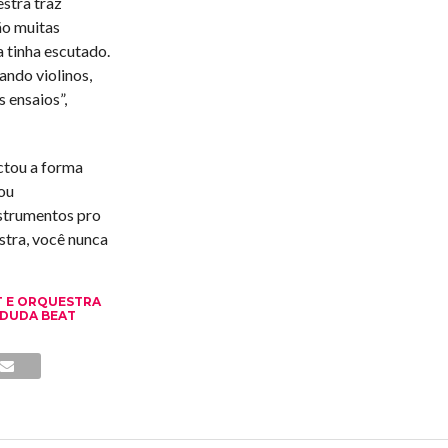
stra traz
ão muitas
 tinha escutado.
ando violinos,
s ensaios”,
ctou a forma
ou
nstrumentos pro
tra, você nunca
T E ORQUESTRA
 DUDA BEAT