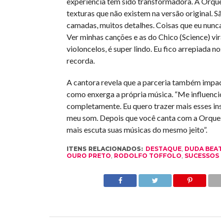
experiência tem sido transformadora. A Orque
texturas que não existem na versão original. S
camadas, muitos detalhes. Coisas que eu nunca
Ver minhas canções e as do Chico (Science) vir
violoncelos, é super lindo. Eu fico arrepiada no
recorda.
A cantora revela que a parceria também impa
como enxerga a própria música. “Me influenci
completamente. Eu quero trazer mais esses i
meu som. Depois que você canta com a Orques
mais escuta suas músicas do mesmo jeito”.
ITENS RELACIONADOS:
DESTAQUE
,
DUDA BEA
OURO PRETO
,
RODOLFO TOFFOLO
,
SUCESSOS