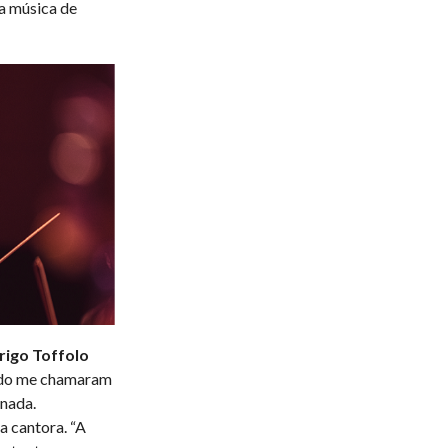
da música de
rigo Toffolo
ando me chamaram
onada.
a cantora. “A