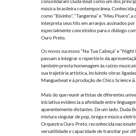
consolidaram Duda Beat como um dos princip
música brasileira contemporânea. Conhecida 
como “Bixinho”, “Tangerina” e “Meu Pisero”, a 
interpreta seus hits em arranjos assinados por
especialmente concebidos para o diálogo co
Ouro Preto.
Os novos sucessos “Na Tua Cabeça” e “Nigh
passam a integrar o repertório da apresentaç
também presta homenagem às raízes musicais
sua trajetória artística, incluindo obras ligada
Manguebeat e à produção de Chico Science &
Mais do que reunir artistas de diferentes unive
iniciativa evidencia a afinidade entre linguage
aparentemente distantes. De um lado, Duda B
mistura singular de pop, brega e música eletrô
Orquestra Ouro Preto, reconhecida nacionalm
versatilidade e capacidade de transitar por di