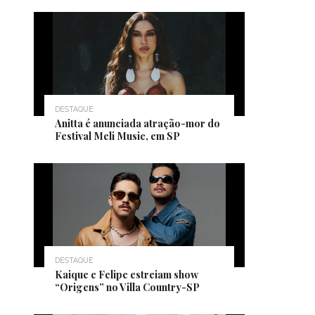
DESTAQUE
Anitta é anunciada atração-mor do
Festival Meli Music, em SP
DESTAQUE
Kaique e Felipe estreiam show
“Origens” no Villa Country-SP