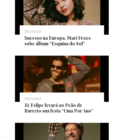
DESTAQUE
Sucesso na Europa, Mari Froes
sobe álbum “Esquina do Sol”
DESTAQUE
Zé Felipe levará ao Peão de
Barreto sua festa “Uma Por Ano”