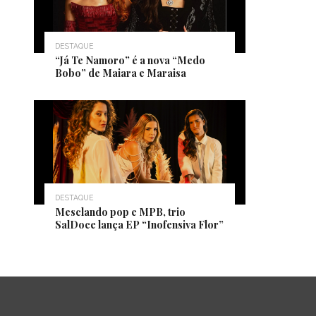
DESTAQUE
“Já Te Namoro” é a nova “Medo
Bobo” de Maiara e Maraisa
DESTAQUE
Mesclando pop e MPB, trio
SalDoce lança EP “Inofensiva Flor”