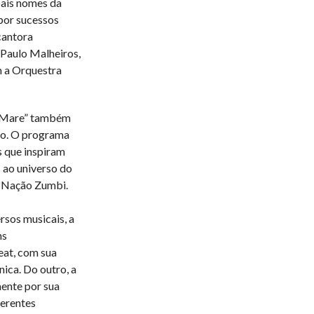
ais nomes da
por sucessos
cantora
 Paulo Malheiros,
m a Orquestra
t Mare” também
ão. O programa
 que inspiram
s ao universo do
 Nação Zumbi.
rsos musicais, a
ns
eat, com sua
nica. Do outro, a
ente por sua
ferentes