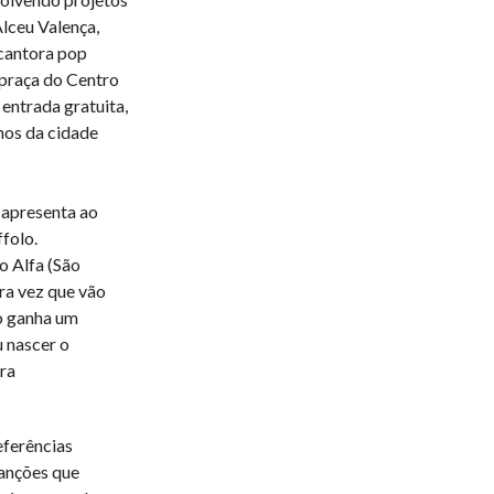
lceu Valença,
cantora pop
 praça do Centro
ntrada gratuita,
nos da cidade
e apresenta ao
folo.
o Alfa (São
ira vez que vão
ão ganha um
u nascer o
ra
eferências
anções que