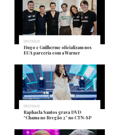
DESTAQUE
Hugo e Guilherme oficializam nos
EUA parceria com a Warner
DESTAQUE
Raphaela Santos grava DVD
“Chama no Bregão 2” no CTN-SP