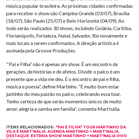
música popular brasileira. As próximas cidades confirmadas
para receber o show são Campina Grande (03/07), Brasília
(18/07), São Paulo (25/07) e Belo Horizonte (04/09). Ao
todo serão realizados 30 shows, incluindo Goiânia, Curitiba,
Florianópolis, Fortaleza, Natal, Salvador, Rio novamente e
mais locais a serem confirmados. A direção artística é
assinada pela Groove Produções.
“’Pai e Filha” não é apenas um show. É um encontro de
gerações, de histórias e de afetos. Dividir o palco é um
presente que a vida me deu. É o encontro de pai e filha,
música e poesia”, define Martinho. “É muito bom estar
juntinho do meu paizão no palco, celebrando essa tour.
Tenho certeza de que serão momentos únicos de muito
amor, alegria e samba em família”, comenta Mart’nália.
ITENS RELACIONADOS:
"PAI E FILHA" TOUR MARTINHO DA
VILA E MART'NALIA
,
AGENDA MARTINHO + MART'NALIA
,
DESTAQUE
,
ESTREIA SHOW MARTINHO + MART'NALIA VIVO