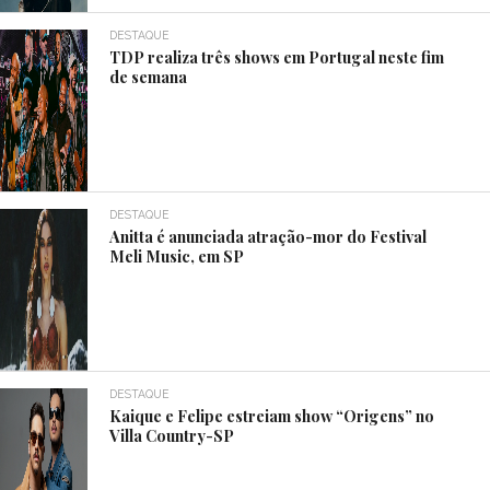
DESTAQUE
TDP realiza três shows em Portugal neste fim
de semana
DESTAQUE
Anitta é anunciada atração-mor do Festival
Meli Music, em SP
DESTAQUE
Kaique e Felipe estreiam show “Origens” no
Villa Country-SP