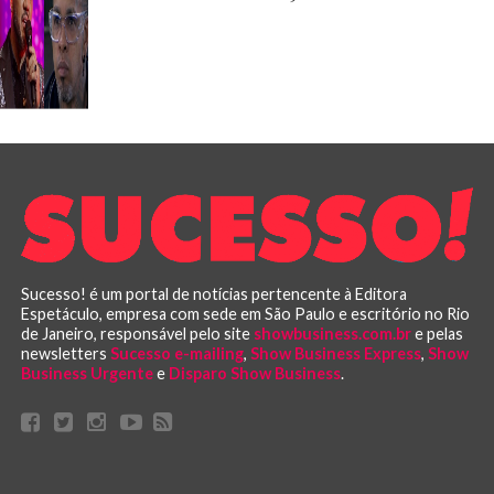
Sucesso! é um portal de notícias pertencente à Editora
Espetáculo, empresa com sede em São Paulo e escritório no Rio
de Janeiro, responsável pelo site
showbusiness.com.br
e pelas
newsletters
Sucesso e-mailing
,
Show Business Express
,
Show
Business Urgente
e
Disparo Show Business
.