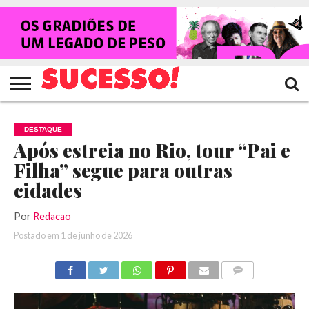
HOME
NOTÍCIAS
SHOWS
ENTREVISTAS
CLIQUES
RANKING
TV
REVISTA
CROWLEY
SUCESSO!
SUCESSO!
DESTAQUE
Após estreia no Rio, tour “Pai e
Filha” segue para outras
cidades
Por
Redacao
Postado em
1 de junho de 2026
COMENTÁRIOS