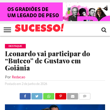
HOME
NOTÍCIAS
SHOWS
ENTREVISTAS
CLIQUES
RANKING
TV
REVISTA
CROWLEY
SUCESSO!
SUCESSO!
DESTAQUE
Leonardo vai participar do
“Buteco” de Gustavo em
Goiânia
Por
Redacao
Postado em
2 de junho de 2026
COMENTÁRIOS