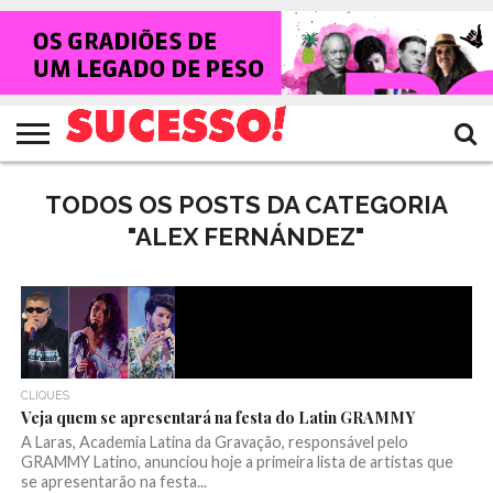
HOME
NOTÍCIAS
SHOWS
ENTREVISTAS
CLIQUES
RANKING
TV
REVISTA
CROWLEY
SUCESSO!
SUCESSO!
TODOS OS POSTS DA CATEGORIA
"ALEX FERNÁNDEZ"
CLIQUES
Veja quem se apresentará na festa do Latin GRAMMY
A Laras, Academia Latina da Gravação, responsável pelo
GRAMMY Latino, anunciou hoje a primeira lista de artistas que
se apresentarão na festa...