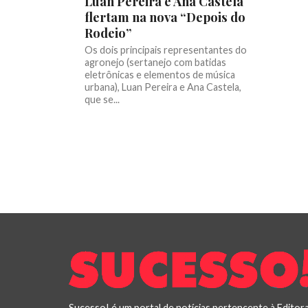
Luan Pereira e Ana Castela
flertam na nova “Depois do
Rodeio”
Os dois principais representantes do
agronejo (sertanejo com batidas
eletrônicas e elementos de música
urbana), Luan Pereira e Ana Castela,
que se...
Sucesso! é um portal de notícias pertencente à Editor