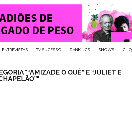
ENTREVISTAS
TV SUCESSO
RANKINGS
SHOWS
CLI
GORIA "“AMIZADE O QUÊ” E “JULIET E
CHAPELÃO”"