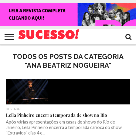
HOME
NOTÍCIAS
SHOWS
ENTREVISTAS
CLIQUES
RANKING
TV
REVISTA
CROWLEY
SUCESSO!
SUCESSO!
TODOS OS POSTS DA CATEGORIA
"ANA BEATRIZ NOGUEIRA"
DESTAQUE
Leila Pinheiro encerra temporada de show no Rio
Após várias apresentações em casas de shows do Rio de
Janeiro, Leila Pinheiro encerra a temporada carioca do show
“Extravios” dias 4 e...