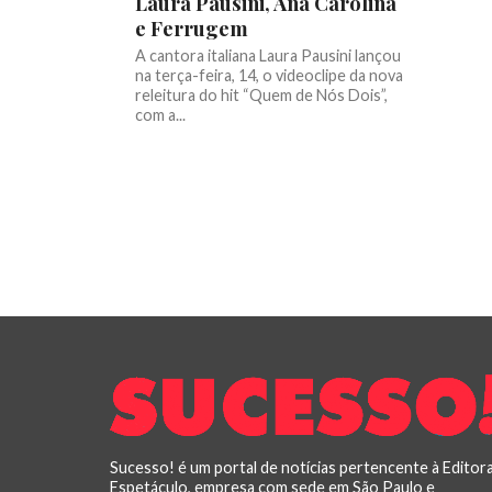
Laura Pausini, Ana Carolina
e Ferrugem
A cantora italiana Laura Pausini lançou
na terça-feira, 14, o videoclipe da nova
releitura do hit “Quem de Nós Dois”,
com a...
Sucesso! é um portal de notícias pertencente à Editor
Espetáculo, empresa com sede em São Paulo e