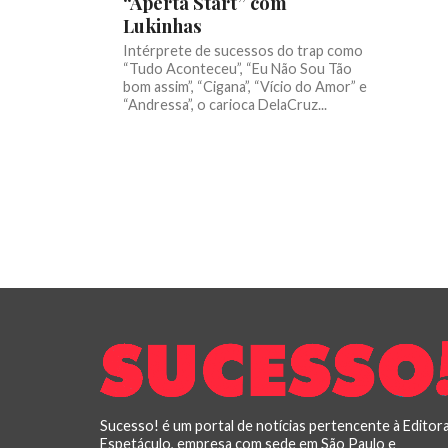
“Aperta Start” com
Lukinhas
Intérprete de sucessos do trap como
“Tudo Aconteceu”, “Eu Não Sou Tão
bom assim”, “Cigana”, “Vício do Amor” e
“Andressa”, o carioca DelaCruz...
Sucesso! é um portal de notícias pertencente à Editor
Espetáculo, empresa com sede em São Paulo e