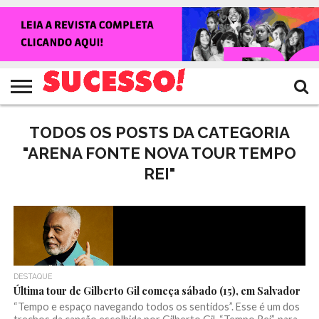
HOME
NOTÍCIAS
SHOWS
ENTREVISTAS
CLIQUES
RANKING
TV
REVISTA
CROWLEY
SUCESSO!
SUCESSO!
TODOS OS POSTS DA CATEGORIA
"ARENA FONTE NOVA TOUR TEMPO
REI"
DESTAQUE
Última tour de Gilberto Gil começa sábado (15), em Salvador
“Tempo e espaço navegando todos os sentidos”. Esse é um dos