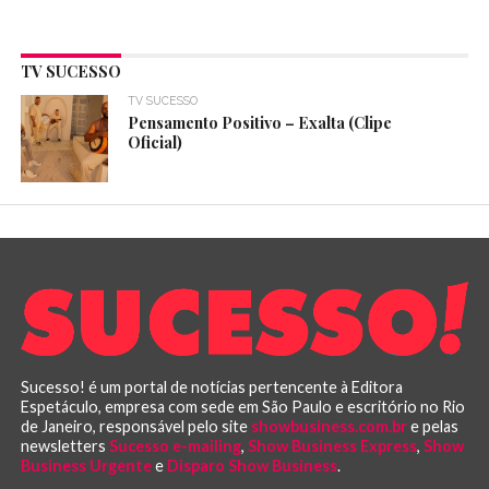
TV SUCESSO
TV SUCESSO
Pensamento Positivo – Exalta (Clipe
Oficial)
Sucesso! é um portal de notícias pertencente à Editora
Espetáculo, empresa com sede em São Paulo e escritório no Rio
de Janeiro, responsável pelo site
showbusiness.com.br
e pelas
newsletters
Sucesso e-mailing
,
Show Business Express
,
Show
Business Urgente
e
Disparo Show Business
.