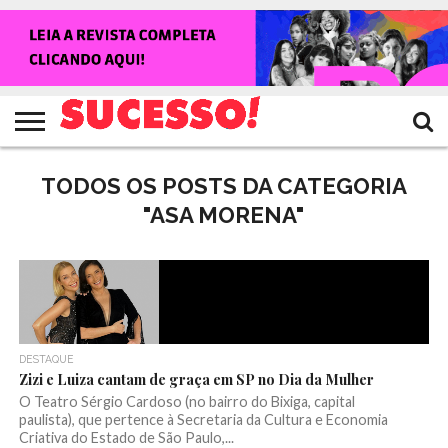
HOME
NOTÍCIAS
SHOWS
ENTREVISTAS
CLIQUES
RANKING
TV
REVISTA
CROWLEY
SUCESSO!
SUCESSO!
TODOS OS POSTS DA CATEGORIA
"ASA MORENA"
DESTAQUE
Zizi e Luiza cantam de graça em SP no Dia da Mulher
O Teatro Sérgio Cardoso (no bairro do Bixiga, capital
paulista), que pertence à Secretaria da Cultura e Economia
Criativa do Estado de São Paulo,...