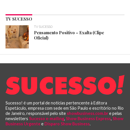
TV SUCESSO
TV SUCESSO
Pensamento Positivo – Exalta (Clipe
Oficial)
Sucesso! é um portal de notícias pertencente à Editora
Espetáculo, empresa com sede em São Paulo e escritório no Rio
de Janeiro, responsável pelo site
showbusiness.com.br
e pelas
newsletters
Sucesso e-mailing
,
Show Business Express
,
Show
Business Urgente
e
Disparo Show Business
.