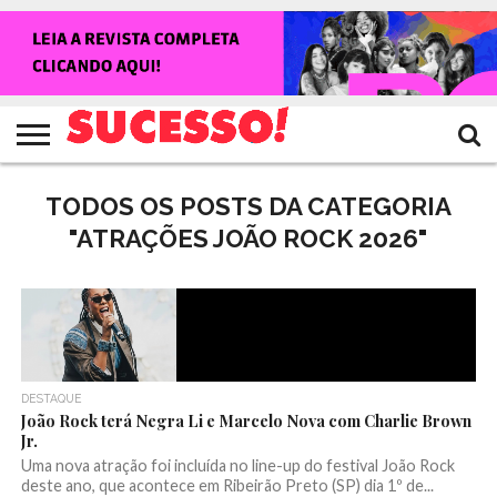
HOME
NOTÍCIAS
SHOWS
ENTREVISTAS
CLIQUES
RANKING
TV
REVISTA
CROWLEY
SUCESSO!
SUCESSO!
TODOS OS POSTS DA CATEGORIA
"ATRAÇÕES JOÃO ROCK 2026"
DESTAQUE
João Rock terá Negra Li e Marcelo Nova com Charlie Brown
Jr.
Uma nova atração foi incluída no line-up do festival João Rock
deste ano, que acontece em Ribeirão Preto (SP) dia 1º de...