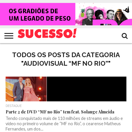
HOME
NOTÍCIAS
SHOWS
ENTREVISTAS
CLIQUES
RANKING
TV
REVISTA
CROWLEY
SUCESSO!
SUCESSO!
TODOS OS POSTS DA CATEGORIA
"AUDIOVISUAL “MF NO RIO”"
DESTAQUE
Parte 2 de DVD “MF no Rio” tem feat. Solange Almeida
Tendo conquistado mais de 110 milhões de streams em áudio e
vídeo no primeiro volume de “MF no Rio”, o cearense Matheus
Fernandes, um dos...