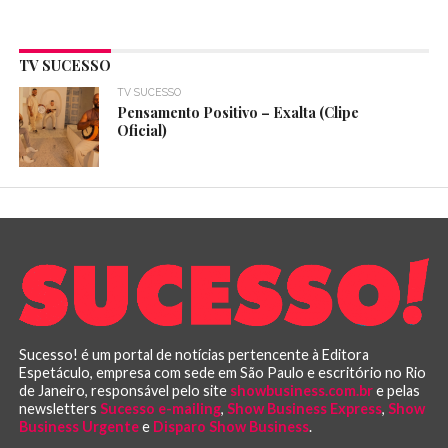
TV SUCESSO
TV SUCESSO
Pensamento Positivo – Exalta (Clipe
Oficial)
Sucesso! é um portal de notícias pertencente à Editora
Espetáculo, empresa com sede em São Paulo e escritório no Rio
de Janeiro, responsável pelo site
showbusiness.com.br
e pelas
newsletters
Sucesso e-mailing
,
Show Business Express
,
Show
Business Urgente
e
Disparo Show Business
.