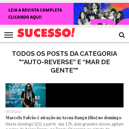
HOME
NOTÍCIAS
SHOWS
ENTREVISTAS
CLIQUES
RANKING
TV
REVISTA
CROWLEY
SUCESSO!
SUCESSO!
TODOS OS POSTS DA CATEGORIA
"“AUTO-REVERSE” E “MAR DE
GENTE”"
DESTAQUE
Marcelo Falcão é atração na Arena Bangu (Rio) no domingo
Neste domingo (21), a partir das 17h, dois grandes shows agitam