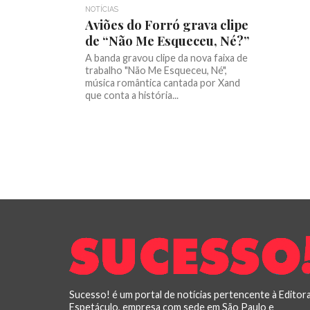
NOTÍCIAS
Aviões do Forró grava clipe
de “Não Me Esqueceu, Né?”
A banda gravou clipe da nova faixa de
trabalho "Não Me Esqueceu, Né",
música romântica cantada por Xand
que conta a história...
Sucesso! é um portal de notícias pertencente à Editor
Espetáculo, empresa com sede em São Paulo e