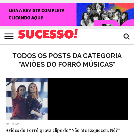
HOME
NOTÍCIAS
SHOWS
ENTREVISTAS
CLIQUES
RANKING
TV
REVISTA
CROWLEY
SUCESSO!
SUCESSO!
TODOS OS POSTS DA CATEGORIA
"AVIÕES DO FORRÓ MÚSICAS"
NOTÍCIAS
Aviões do Forró grava clipe de “Não Me Esqueceu, Né?”