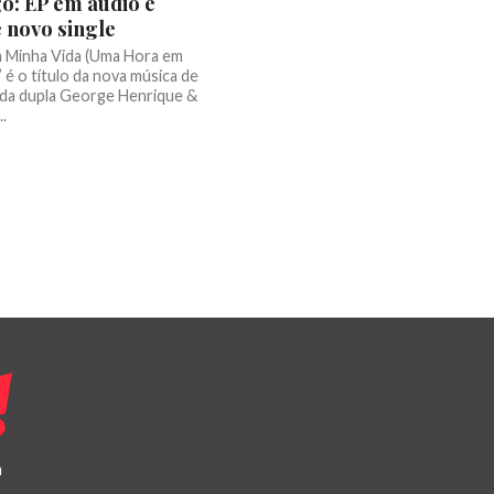
o: EP em áudio e
e novo single
 Minha Vida (Uma Hora em
é o título da nova música de
 da dupla George Henrique &
..
a