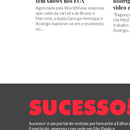
tem shows nos EUA
Rodrig
video 
Agenciada pela WorldShow, empresa
que cuida da carreira de Bruno e
“Bagunça
Marrone, a dupla George Henrique e
Um Mês)” 
Rodrigo manteve-se em crescimento
trabalho
no...
Rodrigo,.
Sucesso! é um portal de notícias pertencente à Editor
Espetáculo, empresa com sede em São Paulo e