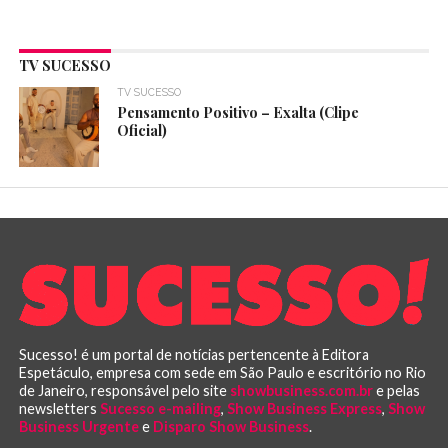
TV SUCESSO
TV SUCESSO
Pensamento Positivo – Exalta (Clipe
Oficial)
Sucesso! é um portal de notícias pertencente à Editora
Espetáculo, empresa com sede em São Paulo e escritório no Rio
de Janeiro, responsável pelo site
showbusiness.com.br
e pelas
newsletters
Sucesso e-mailing
,
Show Business Express
,
Show
Business Urgente
e
Disparo Show Business
.