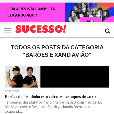
HOME
NOTÍCIAS
SHOWS
ENTREVISTAS
CLIQUES
RANKING
TV
REVISTA
CROWLEY
SUCESSO!
SUCESSO!
TODOS OS POSTS DA CATEGORIA
"BARÕES E XAND AVIÃO"
DESTAQUE
Barões da Pisadinha está entre os destaques de 2020
Fenômeno das plataformas digitais em 2020, com mais de 1,6
bilhão de execuções — no Spotify, a banda fecha o ano
ocupando...