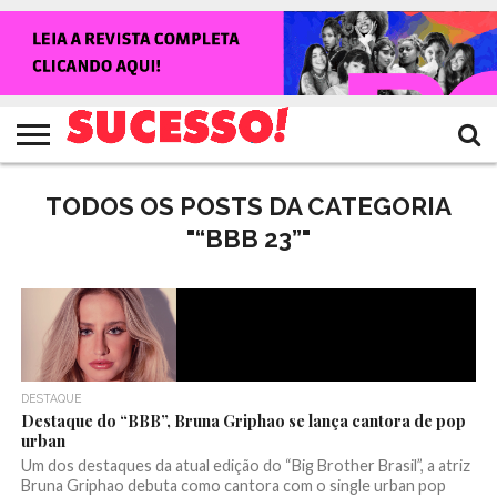
HOME
NOTÍCIAS
SHOWS
ENTREVISTAS
CLIQUES
RANKING
TV
REVISTA
CROWLEY
SUCESSO!
SUCESSO!
TODOS OS POSTS DA CATEGORIA
"“BBB 23”"
DESTAQUE
Destaque do “BBB”, Bruna Griphao se lança cantora de pop
urban
Um dos destaques da atual edição do “Big Brother Brasil”, a atriz
Bruna Griphao debuta como cantora com o single urban pop