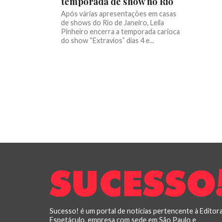
temporada de show no Rio
Após várias apresentações em casas
de shows do Rio de Janeiro, Leila
Pinheiro encerra a temporada carioca
do show “Extravios” dias 4 e...
Sucesso! é um portal de notícias pertencente à Editor
Espetáculo, empresa com sede em São Paulo e