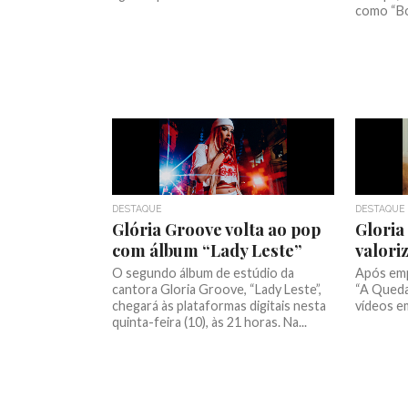
como “Bon
DESTAQUE
DESTAQUE
Glória Groove volta ao pop
Gloria
com álbum “Lady Leste”
valoriz
O segundo álbum de estúdio da
Após emp
cantora Gloria Groove, “Lady Leste”,
“A Queda
chegará às plataformas digitais nesta
vídeos em
quinta-feira (10), às 21 horas. Na...