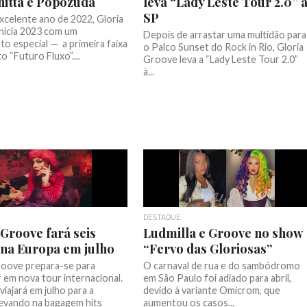
Anitta e Popozuda
leva “Lady Leste Tour 2.0” 
SP
xcelente ano de 2022, Gloria
nicia 2023 com um
Depois de arrastar uma multidão para
o especial — a primeira faixa
o Palco Sunset do Rock in Rio, Gloria
o “Futuro Fluxo”....
Groove leva a “Lady Leste Tour 2.0”
à...
DESTAQUE
 Groove fará seis
Ludmilla e Groove no show
na Europa em julho
“Fervo das Gloriosas”
roove prepara-se para
O carnaval de rua e do sambódromo
 em nova tour internacional.
em São Paulo foi adiado para abril,
 viajará em julho para a
devido à variante Omicrom, que
levando na bagagem hits
aumentou os casos...