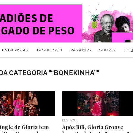
ENTREVISTAS
TV SUCESSO
RANKINGS
SHOWS
CLI
DA CATEGORIA "“BONEKINHA”"
DESTAQUE
ingle de Gloria tem
Após RiR, Gloria Groove