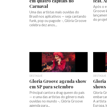
em quatro capitais no
feat. 
Carnaval
Após o e
Groove i
Uma das artistas mais ouvidas do
lançament
Brasil nos aplicativos — seja cantando
do projet
funk, pop ou pagode –, Glória Groove
celebra dez anos...
DESTAQUE
DESTAQUE
Gloria Groove agenda show
Gloria
em SP para setembro
shows 
Principal cantora drag queen do país
Gloria G
— e uma das artistas do gênero mais
embarcar
ouvidas no mundo –, Glória Groove
A artista
agenda para...
Europa, 