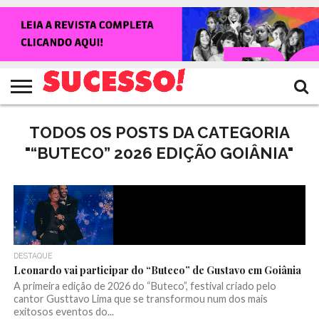
HOME
NOTÍCIAS
SHOWS
ENTREVISTAS
CLIQUES
RANKING
TV
REVISTA
CROWLEY
SUCESSO!
SUCESSO!
TODOS OS POSTS DA CATEGORIA
"“BUTECO” 2026 EDIÇÃO GOIÂNIA"
DESTAQUE
Leonardo vai participar do “Buteco” de Gustavo em Goiânia
A primeira edição de 2026 do “Buteco”, festival criado pelo
cantor Gusttavo Lima que se transformou num dos mais
exitosos eventos do...