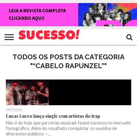
HOME
NOTÍCIAS
SHOWS
ENTREVISTAS
CLIQUES
RANKING
TV
REVISTA
CROWLEY
SUCESSO!
SUCESSO!
TODOS OS POSTS DA CATEGORIA
"“CABELO RAPUNZEL”"
DESTAQUE
Lucas Lucco lança single com artistas do trap
Não é de hoje que parcerias musicais fazem sucesso no mercado
fonográfico. Além do resultado conquistar os ouvidos de
diferentes públicos —...