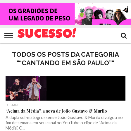
HOME
NOTÍCIAS
SHOWS
ENTREVISTAS
CLIQUES
RANKING
TV
REVISTA
CROWLEY
SUCESSO!
SUCESSO!
TODOS OS POSTS DA CATEGORIA
"“CANTANDO EM SÃO PAULO”"
DESTAQUE
“Acima da Média”, a nova de João Gustavo & Murilo
A dupla sul-matogrossense João Gustavo & Murilo divulgou no
fim de semana em seu canal no YouTube o clipe de “Acima da
Média”. O...