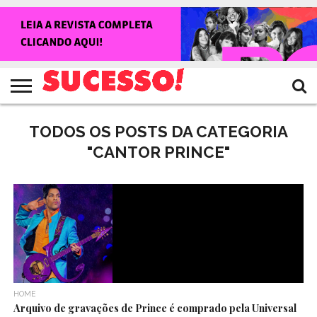
HOME
NOTÍCIAS
SHOWS
ENTREVISTAS
CLIQUES
RANKING
TV
REVISTA
CROWLEY
SUCESSO!
SUCESSO!
TODOS OS POSTS DA CATEGORIA
"CANTOR PRINCE"
HOME
Arquivo de gravações de Prince é comprado pela Universal