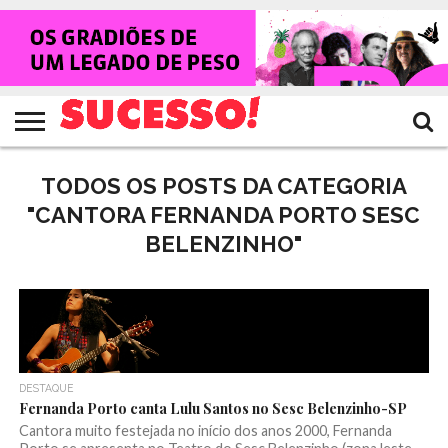
HOME
NOTÍCIAS
SHOWS
ENTREVISTAS
CLIQUES
RANKING
TV
REVISTA
CROWLEY
SUCESSO!
SUCESSO!
TODOS OS POSTS DA CATEGORIA
"CANTORA FERNANDA PORTO SESC
BELENZINHO"
DESTAQUE
Fernanda Porto canta Lulu Santos no Sesc Belenzinho-SP
Cantora muito festejada no início dos anos 2000, Fernanda