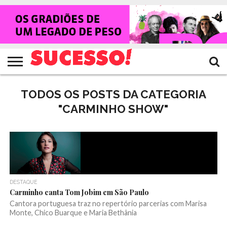
HOME
NOTÍCIAS
SHOWS
ENTREVISTAS
CLIQUES
RANKING
TV
REVISTA
CROWLEY
SUCESSO!
SUCESSO!
TODOS OS POSTS DA CATEGORIA
"CARMINHO SHOW"
DESTAQUE
Carminho canta Tom Jobim em São Paulo
Cantora portuguesa traz no repertório parcerias com Marisa
Monte, Chico Buarque e Maria Bethânia