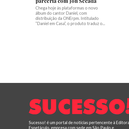
parceria com Jon Secada
Chega hoje às plataformas o novo
álbum do cantor Daniel, com
distribuição da ONErpm. Intitulado
“Daniel em Casa”, o produto traduz o...
Sucesso! é um portal de notícias pertencente à Editor
Espetáculo, empresa com sede em São Paulo e