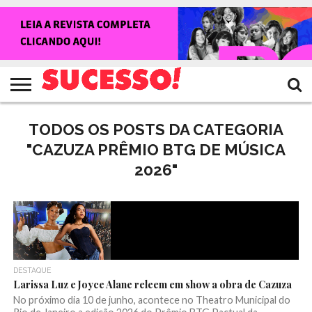
HOME
NOTÍCIAS
SHOWS
ENTREVISTAS
CLIQUES
RANKING
TV
REVISTA
CROWLEY
SUCESSO!
SUCESSO!
TODOS OS POSTS DA CATEGORIA
"CAZUZA PRÊMIO BTG DE MÚSICA
2026"
DESTAQUE
Larissa Luz e Joyce Alane releem em show a obra de Cazuza
No próximo dia 10 de junho, acontece no Theatro Municipal do