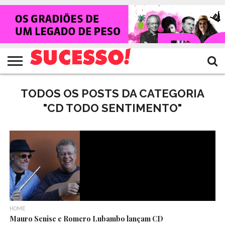
HOME
NOTÍCIAS
SHOWS
ENTREVISTAS
CLIQUES
RANKING
TV
REVISTA
CROWLEY
SUCESSO!
SUCESSO!
TODOS OS POSTS DA CATEGORIA
"CD TODO SENTIMENTO"
HOME
Mauro Senise e Romero Lubambo lançam CD