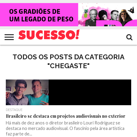
HOME
NOTÍCIAS
SHOWS
ENTREVISTAS
CLIQUES
RANKING
TV
REVISTA
CROWLEY
SUCESSO!
SUCESSO!
TODOS OS POSTS DA CATEGORIA
"CHEGASTE"
DESTAQUE
Brasileiro se destaca em projetos audiovisuais no exterior
Há mais de dez anos o diretor brasileiro Louri Rodriguez se
destaca no mercado audiovisual. O fascínio pela área artística
faz parte de...