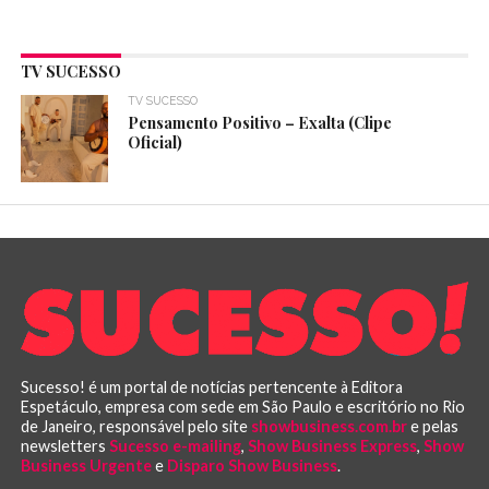
TV SUCESSO
TV SUCESSO
Pensamento Positivo – Exalta (Clipe
Oficial)
Sucesso! é um portal de notícias pertencente à Editora
Espetáculo, empresa com sede em São Paulo e escritório no Rio
de Janeiro, responsável pelo site
showbusiness.com.br
e pelas
newsletters
Sucesso e-mailing
,
Show Business Express
,
Show
Business Urgente
e
Disparo Show Business
.