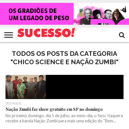
HOME
NOTÍCIAS
SHOWS
ENTREVISTAS
CLIQUES
RANKING
TV
REVISTA
CROWLEY
SUCESSO!
SUCESSO!
TODOS OS POSTS DA CATEGORIA
"CHICO SCIENCE E NAÇÃO ZUMBI"
DESTAQUE
Nação Zumbi faz show gratuito em SP no domingo
No próximo domingo, dia 5 de julho, ao meio-dia, o Sesc Itaquera
recebe a banda Nação Zumbi para mais uma edição do “Bem...