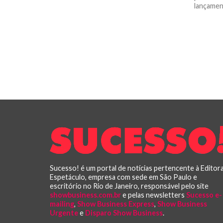
lançament
Sucesso! é um portal de notícias pertencente à Editor
Espetáculo, empresa com sede em São Paulo e
escritório no Rio de Janeiro, responsável pelo site
showbusiness.com.br
e pelas newsletters
Sucesso e-
mailing
,
Show Business Express
,
Show Business
Urgente
e
Disparo Show Business
.