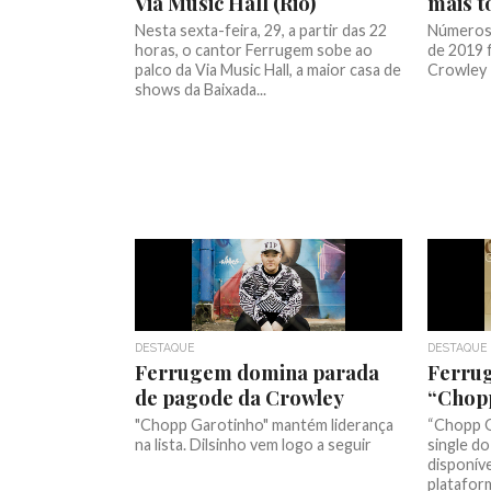
Via Music Hall (Rio)
mais t
Nesta sexta-feira, 29, a partir das 22
Números 
horas, o cantor Ferrugem sobe ao
de 2019 
palco da Via Music Hall, a maior casa de
Crowley
shows da Baixada...
DESTAQUE
DESTAQUE
Ferrugem domina parada
Ferru
de pagode da Crowley
“Chop
"Chopp Garotinho" mantém liderança
“Chopp G
na lista. Dilsinho vem logo a seguir
single d
disponíve
platafor