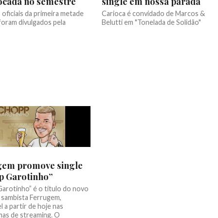
ocada no semestre
single em nossa parada
oficiais da primeira metade
Carioca é convidado de Marcos &
foram divulgados pela
Belutti em "Tonelada de Solidão"
gem promove single
p Garotinho”
arotinho” é o título do novo
o sambista Ferrugem,
l a partir de hoje nas
mas de streaming. O