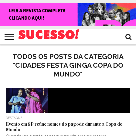
HOME
NOTÍCIAS
SHOWS
ENTREVISTAS
CLIQUES
RANKING
TV
REVISTA
CROWLEY
SUCESSO!
SUCESSO!
TODOS OS POSTS DA CATEGORIA
"CIDADES FESTA GINGA COPA DO
MUNDO"
DESTAQUE
Evento em SP reúne nomes do pagode durante a Copa do
Mundo