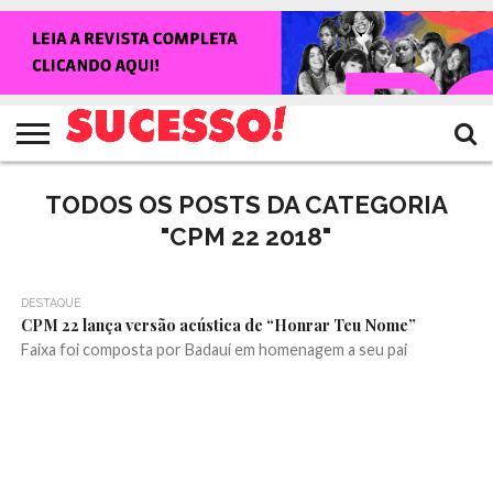
HOME
NOTÍCIAS
SHOWS
ENTREVISTAS
CLIQUES
RANKING
TV
REVISTA
CROWLEY
SUCESSO!
SUCESSO!
TODOS OS POSTS DA CATEGORIA
"CPM 22 2018"
DESTAQUE
CPM 22 lança versão acústica de “Honrar Teu Nome”
Faixa foi composta por Badauí em homenagem a seu pai