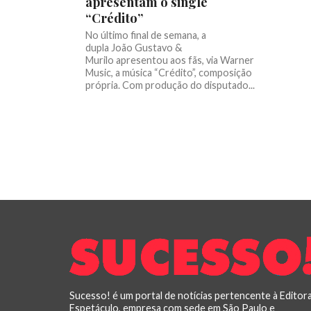
apresentam o single
“Crédito”
No último final de semana, a
dupla João Gustavo &
Murilo apresentou aos fãs, via Warner
Music, a música “Crédito”, composição
própria. Com produção do disputado...
Sucesso! é um portal de notícias pertencente à Editor
Espetáculo, empresa com sede em São Paulo e