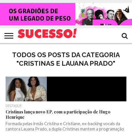
HOME
NOTÍCIAS
SHOWS
ENTREVISTAS
CLIQUES
RANKING
TV
REVISTA
CROWLEY
SUCESSO!
SUCESSO!
TODOS OS POSTS DA CATEGORIA
"CRISTINAS E LAUANA PRADO"
DESTAQUE
Cristinas lança novo EP, com a participação de Hugo
Henrique
Formada pelas irmãs Cristina e Cristiane, ex-backing vocals da
cantora Lauana Prado, a dupla Cristinas mantem a programação