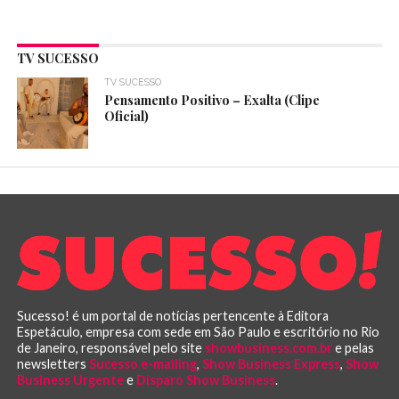
TV SUCESSO
TV SUCESSO
Pensamento Positivo – Exalta (Clipe
Oficial)
Sucesso! é um portal de notícias pertencente à Editora
Espetáculo, empresa com sede em São Paulo e escritório no Rio
de Janeiro, responsável pelo site
showbusiness.com.br
e pelas
newsletters
Sucesso e-mailing
,
Show Business Express
,
Show
Business Urgente
e
Disparo Show Business
.