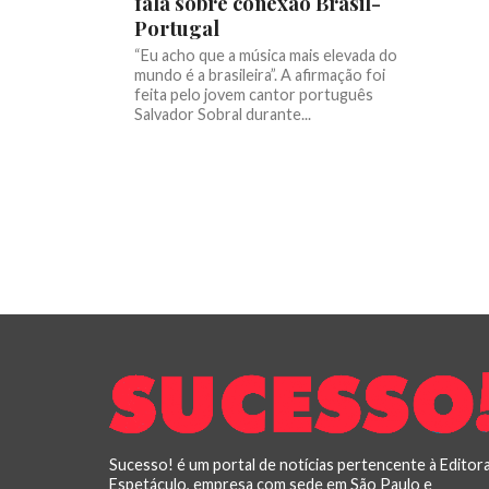
fala sobre conexão Brasil-
Portugal
“Eu acho que a música mais elevada do
mundo é a brasileira”. A afirmação foi
feita pelo jovem cantor português
Salvador Sobral durante...
Sucesso! é um portal de notícias pertencente à Editor
Espetáculo, empresa com sede em São Paulo e