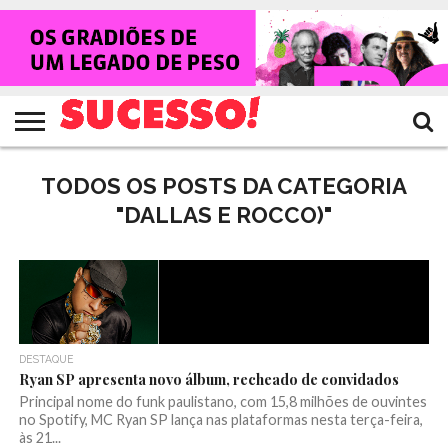
HOME
NOTÍCIAS
SHOWS
ENTREVISTAS
CLIQUES
RANKING
TV
REVISTA
CROWLEY
SUCESSO!
SUCESSO!
TODOS OS POSTS DA CATEGORIA
"DALLAS E ROCCO)"
DESTAQUE
Ryan SP apresenta novo álbum, recheado de convidados
Principal nome do funk paulistano, com 15,8 milhões de ouvintes
no Spotify, MC Ryan SP lança nas plataformas nesta terça-feira,
às 21...