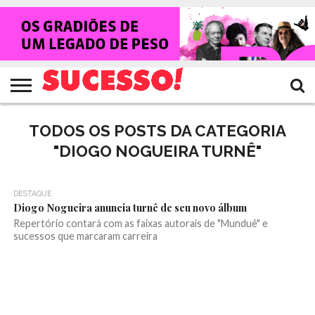
HOME
NOTÍCIAS
SHOWS
ENTREVISTAS
CLIQUES
RANKING
TV
REVISTA
CROWLEY
SUCESSO!
SUCESSO!
TODOS OS POSTS DA CATEGORIA
"DIOGO NOGUEIRA TURNÊ"
DESTAQUE
Diogo Nogueira anuncia turnê de seu novo álbum
Repertório contará com as faixas autorais de "Munduê" e
sucessos que marcaram carreira