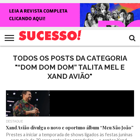
HOME
NOTÍCIAS
SHOWS
ENTREVISTAS
CLIQUES
RANKING
TV
REVISTA
CROWLEY
SUCESSO!
SUCESSO!
TODOS OS POSTS DA CATEGORIA
"“DOM DOM DOM” TALITA MEL E
XAND AVIÃO"
DESTAQUE
Xand Avião divulga o novo e oportuno álbum “Meu São João”
Prestes a iniciar a temporada de shows ligados às festas juninas