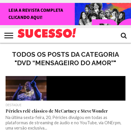
HOME
NOTÍCIAS
SHOWS
ENTREVISTAS
CLIQUES
RANKING
TV
REVISTA
CROWLEY
SUCESSO!
SUCESSO!
TODOS OS POSTS DA CATEGORIA
"DVD “MENSAGEIRO DO AMOR”"
DESTAQUE
Péricles relê clássico de McCartney e Steve Wonder
Na última sexta-feira, 20, Péricles divulgou em todas as
plataformas de streaming de áudio e no YouTube, via ONErpm,
uma versão exclusiva...