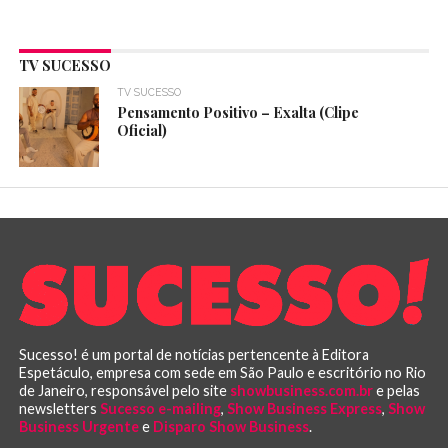
TV SUCESSO
TV SUCESSO
Pensamento Positivo – Exalta (Clipe
Oficial)
Sucesso! é um portal de notícias pertencente à Editora
Espetáculo, empresa com sede em São Paulo e escritório no Rio
de Janeiro, responsável pelo site
showbusiness.com.br
e pelas
newsletters
Sucesso e-mailing
,
Show Business Express
,
Show
Business Urgente
e
Disparo Show Business
.