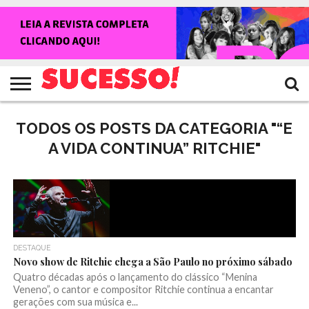
HOME
NOTÍCIAS
SHOWS
ENTREVISTAS
CLIQUES
RANKING
TV
REVISTA
CROWLEY
SUCESSO!
SUCESSO!
TODOS OS POSTS DA CATEGORIA "“E
A VIDA CONTINUA” RITCHIE"
DESTAQUE
Novo show de Ritchie chega a São Paulo no próximo sábado
Quatro décadas após o lançamento do clássico “Menina
Veneno”, o cantor e compositor Ritchie continua a encantar
gerações com sua música e...