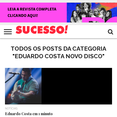
HOME
NOTÍCIAS
SHOWS
ENTREVISTAS
CLIQUES
RANKING
TV
REVISTA
CROWLEY
SUCESSO!
SUCESSO!
TODOS OS POSTS DA CATEGORIA
"EDUARDO COSTA NOVO DISCO"
NOTÍCIAS
Eduardo Costa em 1 minuto