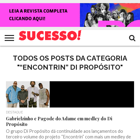
HOME
NOTÍCIAS
SHOWS
ENTREVISTAS
CLIQUES
RANKING
TV
REVISTA
CROWLEY
SUCESSO!
SUCESSO!
TODOS OS POSTS DA CATEGORIA
"“ENCONTRIN” DI PROPÓSITO"
DESTAQUE
Gabrielzinho e Pagode do Adame em medley do Di
Propósito
O grupo Di Propósito dá continuidade aos lançamentos do
terceiro volume do projeto “Encontrin” com mais um medley de