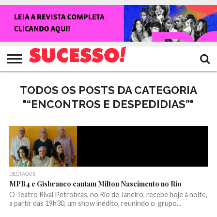
HOME
NOTÍCIAS
SHOWS
ENTREVISTAS
CLIQUES
RANKING
TV
REVISTA
CROWLEY
SUCESSO!
SUCESSO!
TODOS OS POSTS DA CATEGORIA
"“ENCONTROS E DESPEDIDIAS”"
DESTAQUE
MPB4 e Gisbranco cantam Milton Nascimento no Rio
O Teatro Rival Petrobras, no Rio de Janeiro, recebe hoje à noite,
a partir das 19h30, um show inédito, reunindo o grupo...