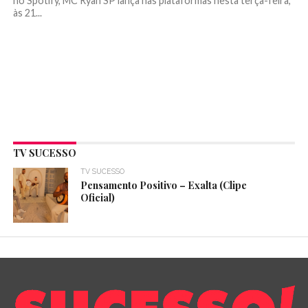
no Spotify, MC Ryan SP lança nas plataformas nesta terça-feira,
às 21...
TV SUCESSO
TV SUCESSO
Pensamento Positivo – Exalta (Clipe
Oficial)