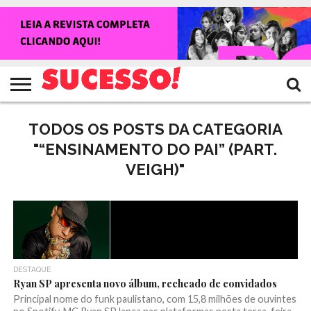
HOME
NOTÍCIAS
SHOWS
ENTREVISTAS
CLIQUES
RANKING
TV
REVISTA
CROWLEY
SUCESSO!
SUCESSO!
TODOS OS POSTS DA CATEGORIA
"“ENSINAMENTO DO PAI” (PART.
VEIGH)"
DESTAQUE
Ryan SP apresenta novo álbum, recheado de convidados
Principal nome do funk paulistano, com 15,8 milhões de ouvintes