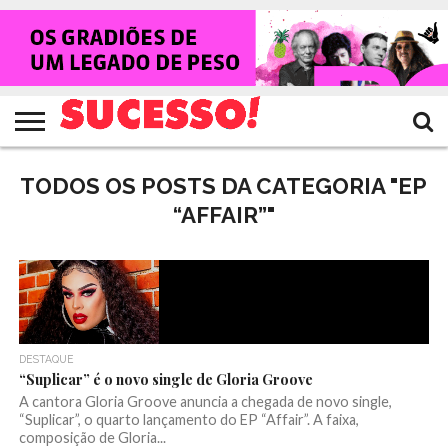
HOME
NOTÍCIAS
SHOWS
ENTREVISTAS
CLIQUES
RANKING
TV
REVISTA
CROWLEY
SUCESSO!
SUCESSO!
TODOS OS POSTS DA CATEGORIA "EP
“AFFAIR”"
DESTAQUE
“Suplicar” é o novo single de Gloria Groove
A cantora Gloria Groove anuncia a chegada de novo single,
“Suplicar”, o quarto lançamento do EP “Affair”. A faixa,
composição de Gloria...