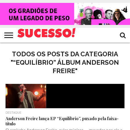
HOME
NOTÍCIAS
SHOWS
ENTREVISTAS
CLIQUES
RANKING
TV
REVISTA
CROWLEY
SUCESSO!
SUCESSO!
TODOS OS POSTS DA CATEGORIA
"“EQUILÍBRIO” ÁLBUM ANDERSON
FREIRE"
DESTAQUE
Anderson Freire lança EP “Equilíbrio”, puxado pela faixa-
título