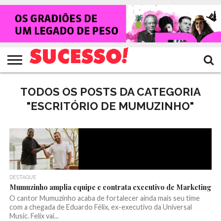
HOME
NOTÍCIAS
SHOWS
ENTREVISTAS
CLIQUES
RANKING
TV
REVISTA
CROWLEY
SUCESSO!
SUCESSO!
TODOS OS POSTS DA CATEGORIA
"ESCRITÓRIO DE MUMUZINHO"
DESTAQUE
Mumuzinho amplia equipe e contrata executivo de Marketing
O cantor Mumuzinho acaba de fortalecer ainda mais seu time
com a chegada de Eduardo Félix, ex-executivo da Universal
Music. Felix vai...